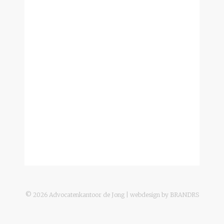
©
2026
Advocatenkantoor de Jong | webdesign by
BRANDRS